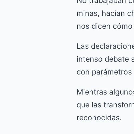
No trabajaban c
minas, hacían c
nos dicen cómo v
Las declaracion
intenso debate s
con parámetros 
Mientras algunos
que las transfo
reconocidas.