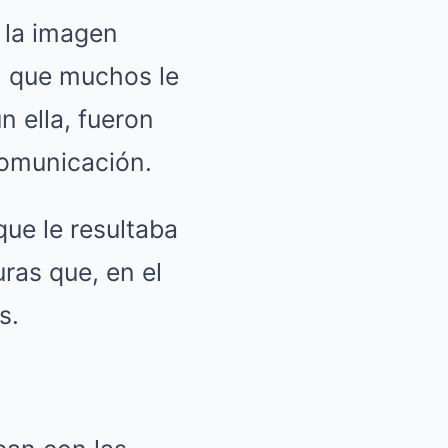
 la imagen
ón que muchos le
 ella, fueron
comunicación.
que le resultaba
uras que, en el
s.