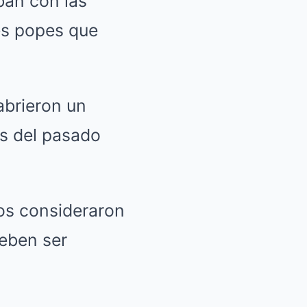
ban con las
es popes que
abrieron un
as del pasado
ros consideraron
deben ser