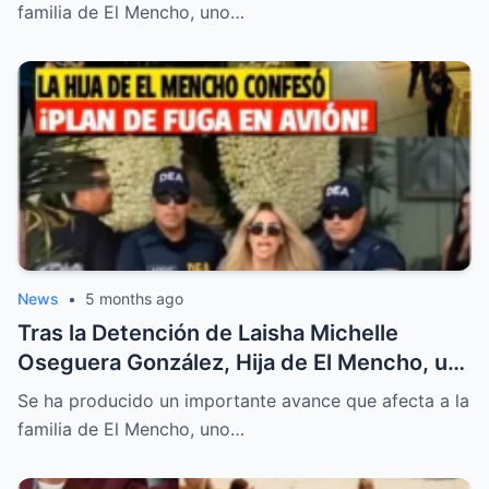
que Revelaron los Investigadores Nadie lo
familia de El Mencho, uno…
Esperaba
News
•
5 months ago
Tras la Detención de Laisha Michelle
Oseguera González, Hija de El Mencho, un
Plan Secreto Sale a la Luz y Desata Nuevas
Se ha producido un importante avance que afecta a la
Preguntas Sobre lo que Realmente se
familia de El Mencho, uno…
Movía en las Sombras