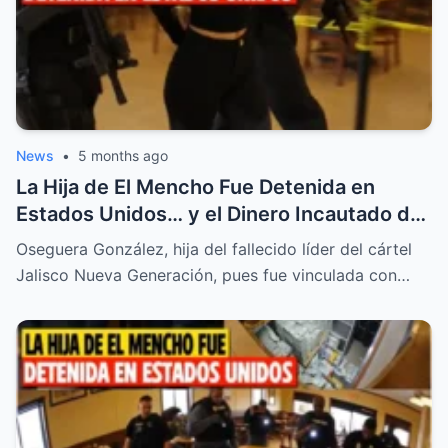
News
•
5 months ago
La Hija de El Mencho Fue Detenida en
Estados Unidos… y el Dinero Incautado de
su Cafetería Abrió una Historia que Nadie
Oseguera González, hija del fallecido líder del cártel
Imaginaba
Jalisco Nueva Generación, pues fue vinculada con…