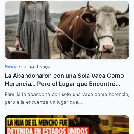
News
•
5 months ago
La Abandonaron con una Sola Vaca Como
Herencia… Pero el Lugar que Encontró
Después Cambiaría su Destino de una
Familia la abandonó con solo una vaca como herencia,
Forma que Nadie en su Familia Podía
pero ella encuentra un lugar que…
Imaginar