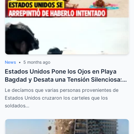
News
•
5 months ago
Estados Unidos Pone los Ojos en Playa
Bagdad y Desata una Tensión Silenciosa:
La Codiciada Franja de Arena en México
Le decíamos que varias personas provenientes de
que Ahora Provoca una Respuesta
Estados Unidos cruzaron los carteles que los
Contundente de Todo un País
soldados…