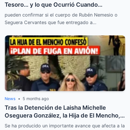
Tesoro… y lo que Ocurrió Cuando
Intentaron Saquear su Tumba Desató un
pueden confirmar si el cuerpo de Rubén Nemesio o
Misterio que Nadie en el Pueblo Podía
Seguera Cervantes que fue entregado a…
Explicar
News
•
5 months ago
Tras la Detención de Laisha Michelle
Oseguera González, la Hija de El Mencho,
un Plan Oculto Comenzó a Salir a la Luz y lo
Se ha producido un importante avance que afecta a la