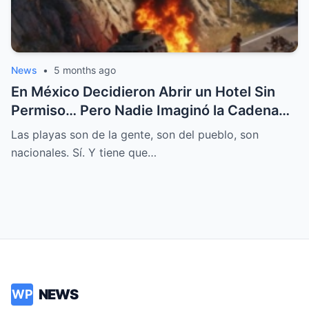
News
•
5 months ago
En México Decidieron Abrir un Hotel Sin
Permiso… Pero Nadie Imaginó la Cadena
de Sucesos Inesperados que
Las playas son de la gente, son del pueblo, son
Transformaría un Sueño Arriesgado en una
nacionales. Sí. Y tiene que…
Historia que Todo el Pueblo Terminaría
Comentando
NEWS
WP