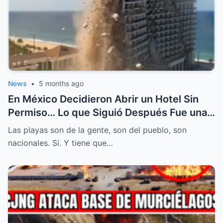
News
•
5 months ago
En México Decidieron Abrir un Hotel Sin
Permiso… Lo que Siguió Después Fue una
Cadena de Sucesos Tan Inesperados que
Las playas son de la gente, son del pueblo, son
Terminó Cambiando el Destino de Todos
nacionales. Sí. Y tiene que…
los Involucrados