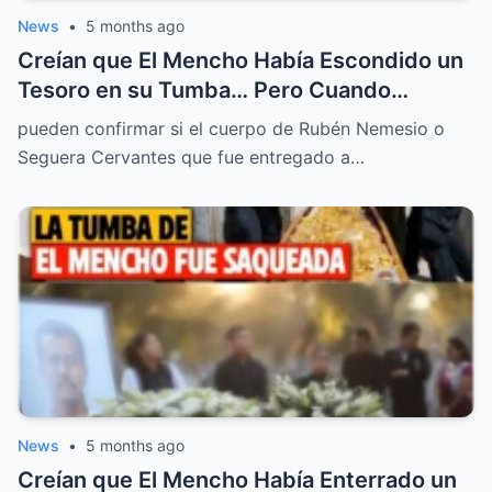
News
•
5 months ago
Creían que El Mencho Había Escondido un
Tesoro en su Tumba… Pero Cuando
Intentaron Saquearla, lo que Descubrieron
pueden confirmar si el cuerpo de Rubén Nemesio o
Desató un Misterio que Nadie se Atrevía a
Seguera Cervantes que fue entregado a…
Contar
News
•
5 months ago
Creían que El Mencho Había Enterrado un