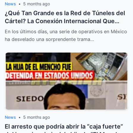
News
•
5 months ago
¿Qué Tan Grande es la Red de Túneles del
Cártel? La Conexión Internacional Que
Podría Derrumbar El Imperio del Mencho
En los últimos días, una serie de operativos en México
ha desvelado una sorprendente trama…
News
•
5 months ago
El arresto que podría abrir la “caja fuerte”