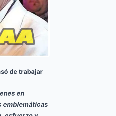
só de trabajar
genes en
ás emblemáticas
a, esfuerzo y