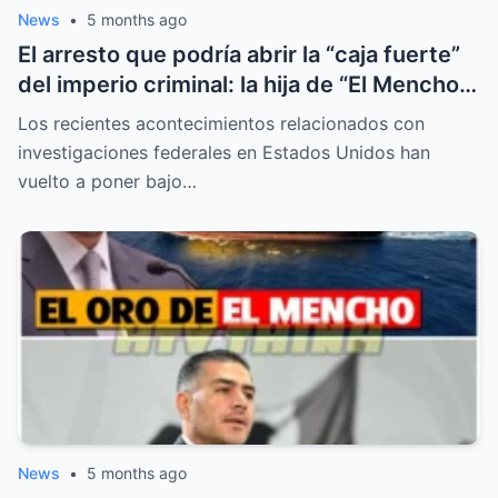
News
•
5 months ago
El arresto que podría abrir la “caja fuerte”
del imperio criminal: la hija de “El Mencho”
detenida mientras investigadores
Los recientes acontecimientos relacionados con
descubren pistas sobre un sistema
investigaciones federales en Estados Unidos han
financiero oculto
vuelto a poner bajo…
News
•
5 months ago