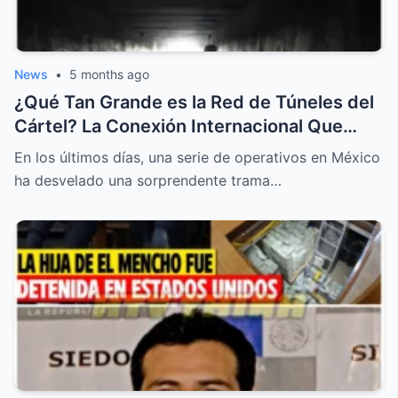
News
•
5 months ago
¿Qué Tan Grande es la Red de Túneles del
Cártel? La Conexión Internacional Que
Podría Derrumbar El Imperio del Mencho
En los últimos días, una serie de operativos en México
ha desvelado una sorprendente trama…