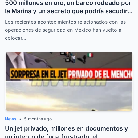
500 millones en oro, un barco rodeado por
la Marina y un secreto que podría sacudir
el equilibrio del poder criminal en México
Los recientes acontecimientos relacionados con las
operaciones de seguridad en México han vuelto a
colocar…
News
•
5 months ago
Un jet privado, millones en documentos y
un intento de fuga frustrado: el