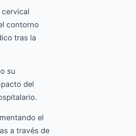
 cervical
el contorno
ico tras la
o su
mpacto del
pitalario.
limentando el
as a través de