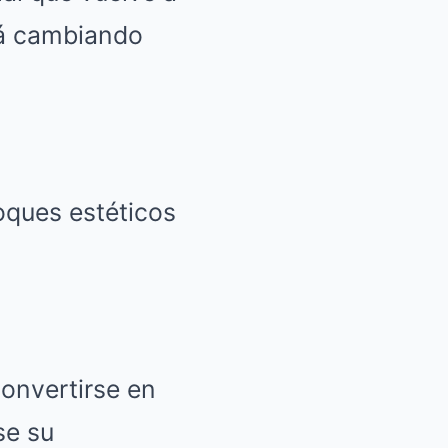
tá cambiando
convertirse en
se su