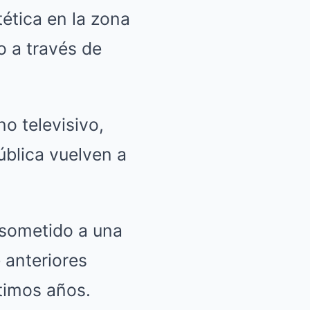
ética en la zona
o a través de
o televisivo,
ública vuelven a
a sometido a una
e anteriores
ltimos años.