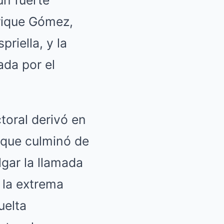
rique Gómez,
priella, y la
ada por el
toral derivó en
s que culminó de
lgar la llamada
 la extrema
uelta