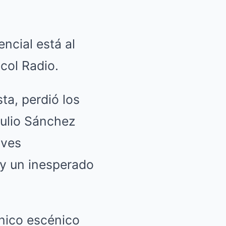
encial está al
acol Radio.
ta, perdió los
Julio Sánchez
aves
 y un inesperado
ánico escénico