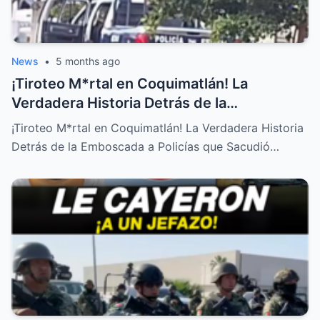
News
•
5 months ago
¡Tiroteo M*rtal en Coquimatlán! La
Verdadera Historia Detrás de la
Emboscada a Policías que Sacudió Colima!
¡Tiroteo M*rtal en Coquimatlán! La Verdadera Historia
Detrás de la Emboscada a Policías que Sacudió…