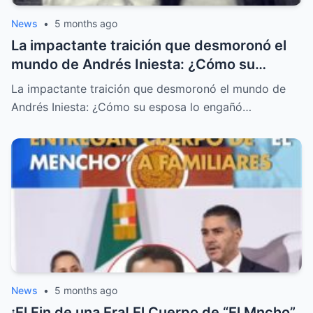
News
•
5 months ago
La impactante traición que desmoronó el
mundo de Andrés Iniesta: ¿Cómo su
esposa lo engañó con alguien inesperado?
La impactante traición que desmoronó el mundo de
Andrés Iniesta: ¿Cómo su esposa lo engañó…
News
•
5 months ago
¡El Fin de una Era! El Cuerpo de “El Mncho”